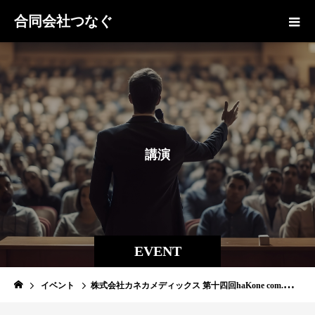
合同会社つなぐ
講
演
EVENT
イベント
株式会社カネカメディックス 第十四回haKone com.にてオンライン講演