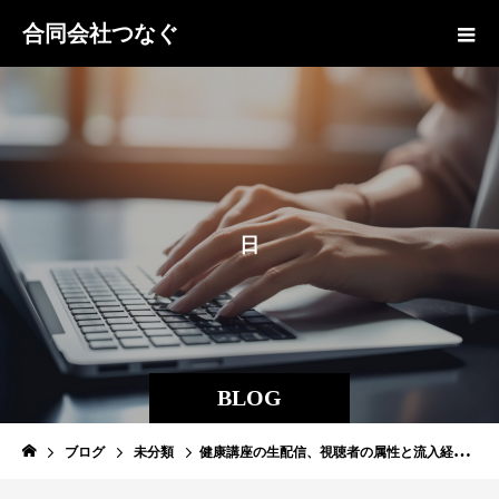
合同会社つなぐ
日
経
メ
デ
ィ
BLOG
ブログ
未分類
健康講座の生配信、視聴者の属性と流入経路は？