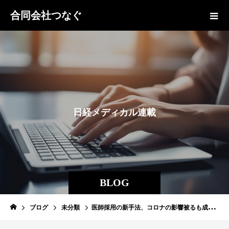
合同会社つなぐ
日
経
メ
デ
ィ
カ
ル
連
載
BLOG
ブログ
未分類
医師採用の新手法、コロナの影響被るも成果あり